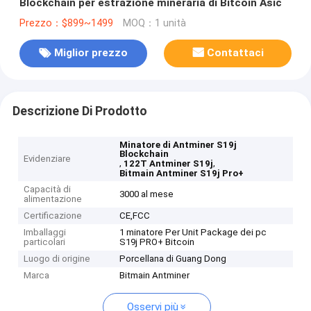
Blockchain per estrazione mineraria di Bitcoin Asic
Prezzo：$899~1499
MOQ：1 unità
Miglior prezzo
Contattaci
Descrizione Di Prodotto
Minatore di Antminer S19j
Blockchain
Evidenziare
,
,
122T Antminer S19j
Bitmain Antminer S19j Pro+
Capacità di
3000 al mese
alimentazione
Certificazione
CE,FCC
Imballaggi
1 minatore Per Unit Package dei pc
particolari
S19j PRO+ Bitcoin
Luogo di origine
Porcellana di Guang Dong
Marca
Bitmain Antminer
Osservi più