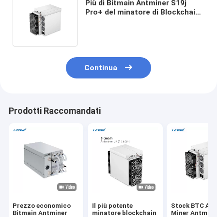
Più di Bitmain Antminer S19j
Pro+ del minatore di Blockchain
per estrazione mineraria di
Bitcoin Asic
Continua
Prodotti Raccomandati
Prezzo economico
Il più potente
Stock BTC Asi
Bitmain Antminer
minatore blockchain
Miner Antmine