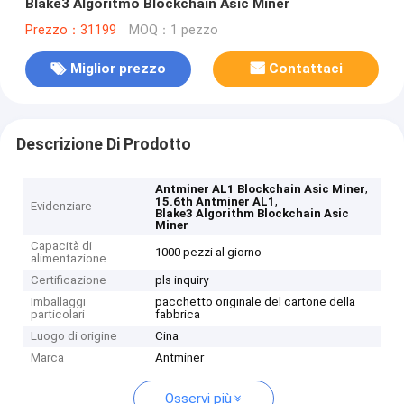
Blake3 Algoritmo Blockchain Asic Miner
Prezzo：31199
MOQ：1 pezzo
Miglior prezzo
Contattaci
Descrizione Di Prodotto
,
Antminer AL1 Blockchain Asic Miner
,
15.6th Antminer AL1
Evidenziare
Blake3 Algorithm Blockchain Asic
Miner
Capacità di
1000 pezzi al giorno
alimentazione
Certificazione
pls inquiry
Imballaggi
pacchetto originale del cartone della
particolari
fabbrica
Luogo di origine
Cina
Marca
Antminer
Osservi più