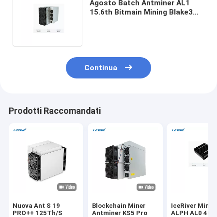
Agosto Batch Antminer AL1
15.6th Bitmain Mining Blake3
Algoritmo Blockchain Asic
Miner
Continua
Prodotti Raccomandati
Nuova Ant S 19
Blockchain Miner
IceRiver Minin
PRO++ 125Th/S
Antminer KS5 Pro
ALPH AL0 400