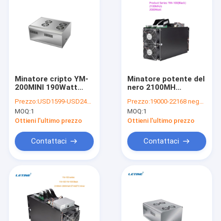
Minatore cripto YM-
Minatore potente del
200MINI 190Watt
nero 2100MH
200mh/S della casa
2000Watt ETH&ETC
Prezzo:
USD1599-USD2499 negotiable
Prezzo:
19000-22168 negotiable
di ETH ecc a basso
di marca YM-100 di
MOQ:
1
MOQ:
1
rumore
YAMI
Ottieni l'ultimo prezzo
Ottieni l'ultimo prezzo
Contattaci
Contattaci
Casa.
Prodotti
Video