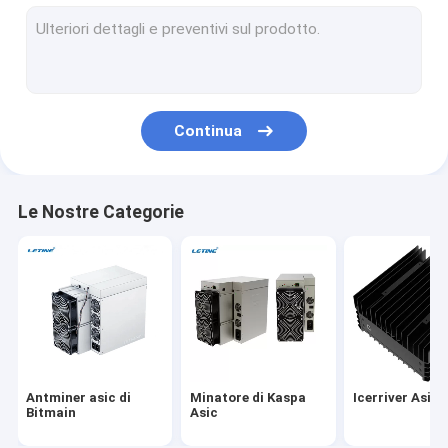
Whatsminer di Microbt
Nuovo minatore asiatico
Minatore di Goldshell Asic
Continua
Minatore di Jas
Il minatore di Canaan Avalon
Le Nostre Categorie
Minatore di Innosilicon Asic
minatore del iBeLink
Minatore Graphic Card
impianto di estrazione gpu
Antminer asic di
Minatore di Kaspa
Icerriver Asic 
Estrazione mineraria del disco rigido
Bitmain
Asic