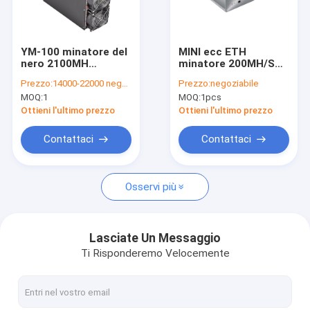
Su di noi
Visita alla fabbrica
YM-100 minatore del
MINI ecc ETH
nero 2100MH
minatore 200MH/S
Controllo della qualità
2000Watt ETH&ETC
180w Ethash a basso
Prezzo:
14000-22000 negotiable
Prezzo:
negoziabile
di serie YM-105 YM-
rumore di YM-200
MOQ:
1
MOQ:
1pcs
108
cripto
Contattaci
Ottieni l'ultimo prezzo
Ottieni l'ultimo prezzo
Notizie
Contattaci
Contattaci
Casi
Osservi più
Antminer asic di Bitmain
Lasciate Un Messaggio
Ti Risponderemo Velocemente
Minatore di Kaspa Asic
Icerriver Asic Miner