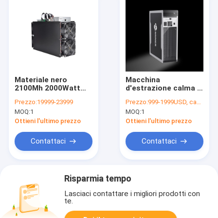
Materiale nero
Macchina
2100Mh 2000Watt
d'estrazione calma di
del metallo di YM 100
Asic della casa di
Prezzo:
19999-23999
Prezzo:
999-1999USD, can be negotiate
Bitmain Asic
alta capacità di
MOQ:
1
MOQ:
1
Antminer per ETH
lavorazione del
ecc
minatore 480W di
Ottieni l'ultimo prezzo
Ottieni l'ultimo prezzo
Jasminer X4-Q
1040Mh/S ETH ecc
Contattaci
Contattaci
Risparmia tempo
Lasciaci contattare i migliori prodotti con
te.