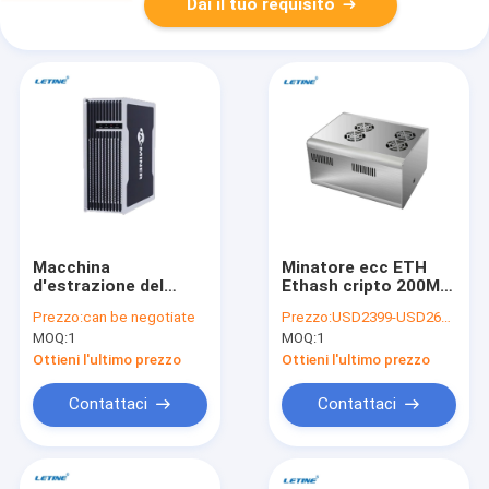
Dai il tuo requisito
Macchina
Minatore ecc ETH
d'estrazione del
Ethash cripto 200MH
minatore 480W Asic
180W di YM-200 Mini
Prezzo:
can be negotiate
Prezzo:
USD2399-USD2699 negotiable
di Jasminer X4-Q
Ethereum ASIC per la
MOQ:
1
MOQ:
1
1040Mh/S ETH ecc
casa
Ottieni l'ultimo prezzo
Ottieni l'ultimo prezzo
Contattaci
Contattaci