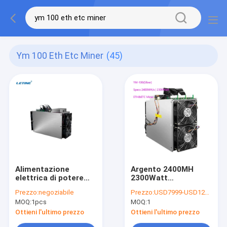
Ym 100 Eth Etc Miner
(45)
Alimentazione
Argento 2400MH
elettrica di potere
2300Watt
basso d'argento del
3530mmx250mmx380m
Prezzo:
negoziabile
Prezzo:
USD7999-USD12999 negotiable
minatore 2400MH/S
del minatore YM-100
MOQ:
1pcs
MOQ:
1
2300watt di YM-100
del FCC ETH ecc
ETH ecc con il
Ottieni l'ultimo prezzo
Ottieni l'ultimo prezzo
gruppo di