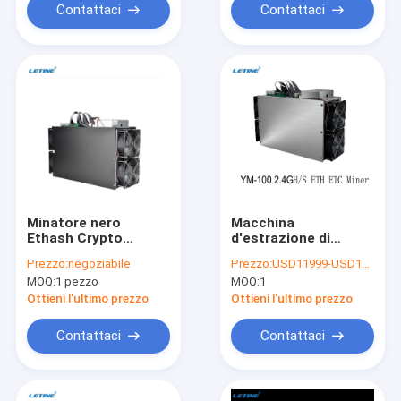
alimentazione
Contattaci
Contattaci
Minatore nero
Macchina
Ethash Crypto
d'estrazione di
Algorithm 2000W di
Ethash Algorithm
Prezzo:
negoziabile
Prezzo:
USD11999-USD14999 negotiable
YM-100 2100MH/S
Crypto Ethereum del
MOQ:
1 pezzo
MOQ:
1
ETH ecc Asic la
minatore di YM-100
maggior parte del
Asic ETH 2400MH
Ottieni l'ultimo prezzo
Ottieni l'ultimo prezzo
Asics proficuo
2200M 2100M
Blockchain Miner
Contattaci
Contattaci